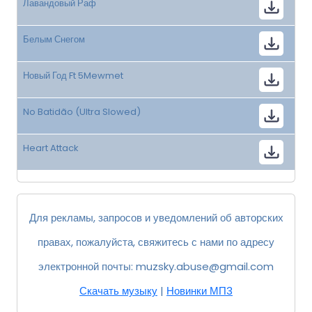
Лавандовый Раф
Белым Снегом
Новый Год Ft 5Mewmet
No Batidão (Ultra Slowed)
Heart Attack
Для рекламы, запросов и уведомлений об авторских
правах, пожалуйста, свяжитесь с нами по адресу
электронной почты:
muzsky.abuse@gmail.com
Скачать музыку
|
Новинки МП3