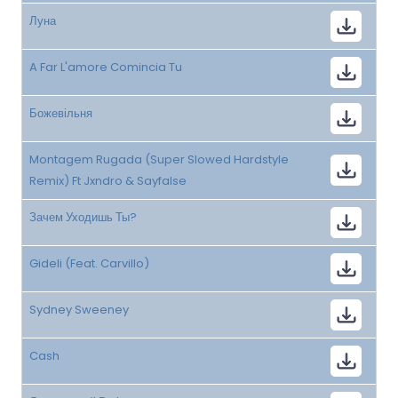
Луна
A Far L'amore Comincia Tu
Божевільня
Montagem Rugada (Super Slowed Hardstyle
Remix) Ft Jxndro & Sayfalse
Зачем Уходишь Ты?
Gideli (Feat. Carvillo)
Sydney Sweeney
Cash