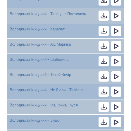
Володимир Іжицький - Танець Із Платочком
Володимир Іжицький - Карапет
Володимир Іжицький - Ах, Марічка
Володимир Іжицький - Шабелина
Володимир Іжицький - Тихий Вечір
Володимир Іжицький - Не Любиш Ти Мене
Володимир Іжицький - Іра, Ірина, Іруся
Володимир Іжицький - Знаю