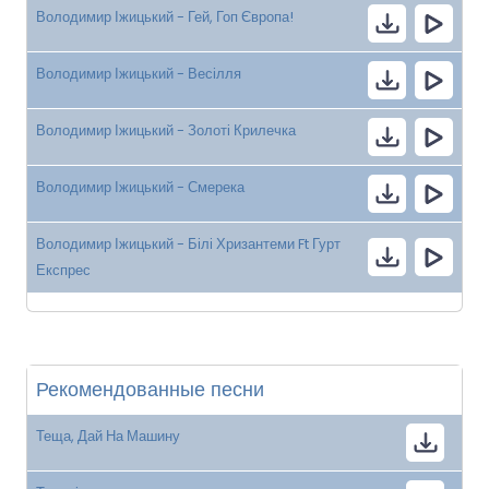
Володимир Іжицький - Гей, Гоп Європа!
Володимир Іжицький - Весілля
Володимир Іжицький - Золоті Крилечка
Володимир Іжицький - Смерека
Володимир Іжицький - Білі Хризантеми Ft Гурт
Експрес
Рекомендованные песни
Теща, Дай На Машину