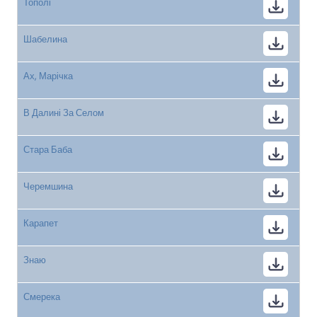
Тополі
Шабелина
Ах, Марічка
В Далині За Селом
Стара Баба
Черемшина
Карапет
Знаю
Смерека